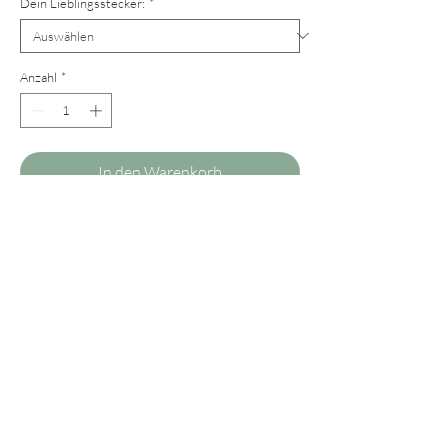
Dein Lieblingsstecker:
*
Anzahl
*
In den Warenkorb
Unsere Tropfen aus geschliffenem Onyx in
schwarz bestechen in ihrer schlichten
Eleganz und schmeicheln fast jedem
Hauttyp. Der Korallenstecker zaubert eine
ganz besondere Note!
Wie alle unsere Ohrringe sind auch unsere
Jadetropfen sehr leicht und angenehm zu
tragen.