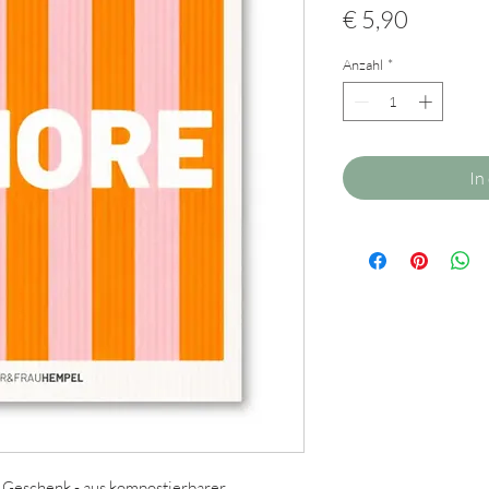
Preis
€ 5,90
Anzahl
*
In
 Geschenk - aus kompostierbarer