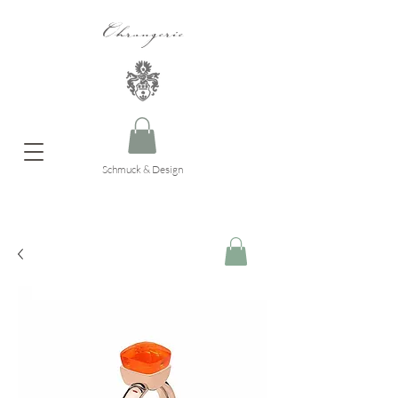
Ohrangerie
Schmuck & Design