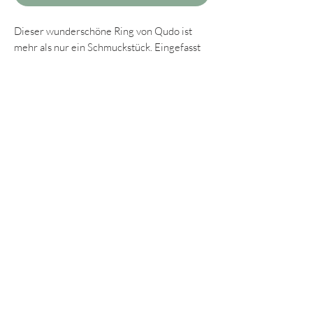
Dieser wunderschöne Ring von Qudo ist
mehr als nur ein Schmuckstück. Eingefasst
in einer roséglänzenden Edelstahlfassung
setzt der Zirkonia-Stein in der Farbe aperol
ein wahres Statement am Finger und sorgt
für eine wunderbare harmonische
Ergänzung zu unseren Ohrringen.
Der Ring kann sowohl einzeln als auch
kombiniert mit anderen Farben getragen
werden und ist in den Größen 50, 52, 54,
56, 58 sowie 60 erhältlich.