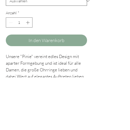
Anzahl
*
In den Warenkorb
Unsere "Pinie" vereint edles Design mit
aparter Formgebung und ist ideal für alle
Damen, die große Ohrringe lieben und
dabei Wert auf elegantes Auftreten lieben.
Wir tragen sie mit Begeisterung und
kombinieren sie zu Blusen, eleganten
Strickpullovern, Dirndln und natürlich zu
unseren Lieblingskleidern.
Wie immer legen wir auch bei der "Pinie"
großen Wert auf einen hohen Tragekomfort
und darum ist sie dank des Naturmaterials