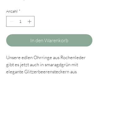
Anzahl
*
In den Warenkorb
Unsere edlen Ohrringe aus Rochenleder
gibt es jetzt auch in smaragdgrün mit
elegante Glitzerbeerensteckern aus
Glaskristallen. Eine besonders festliche
Kombination, die sich ideal für alle Damen
eignet, die unsere kleineren Modelle
bevorzugen und trotzdem einen
besonderen Blickfang tragen möchten.
Wie immer legen wir auch bei unseren
Ohrringen aus Rochenleder großen Wert
auf einen hohen Tragekomfort. Sie sind