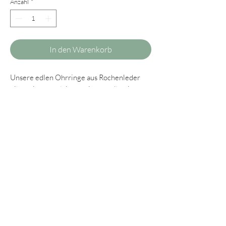
Anzahl
*
In den Warenkorb
Unsere edlen Ohrringe aus Rochenleder
gibt es jetzt auch in sonnigem gelb mit
eleganten orangefarbenen Beerensteckern
aus gehäkelten Glasperlen. Ein edler und
gleichzeitig fröhlicher Farbtupfer, der sich
ideal für alle Damen eignet, die unsere
kleineren Modelle bevorzugen und
trotzdem einen besonderen Blickfang
tragen möchten.
Wie immer legen wir auch bei unseren
Ohrringen aus Rochenleder großen Wert
auf einen hohen Tragekomfort. Sie sind