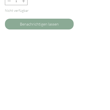
Nicht verfügbar
Benachrichtigen lassen
Die Ledertasche mit einem wunderschönen
Farbton mit einem Lederriemen zum
Crossbody Tragen. Hergestellt in einer
kleinen Manufaktur in Italien zieht sie
umgehängt alle Blicke auf sich.
Achtung: die Tasche wird ab dem 25. April
verschickt!
Maße: 24 x 20 x 16 cm
Material: Leder
Hergestellt in Italien