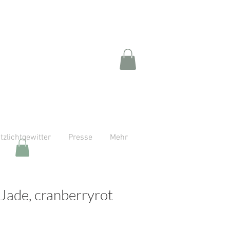
itzlichtgewitter
Presse
Mehr
 Jade, cranberryrot