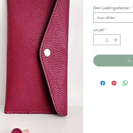
Dein Lieblingsstecker:
*
Auswählen
Anzahl
*
In