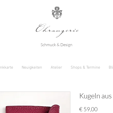
Ohrangerie
Schmuck & Design
nkkarte
Neuigkeiten
Atelier
Shops & Termine
Bl
Kugeln aus
Preis
€ 59,00