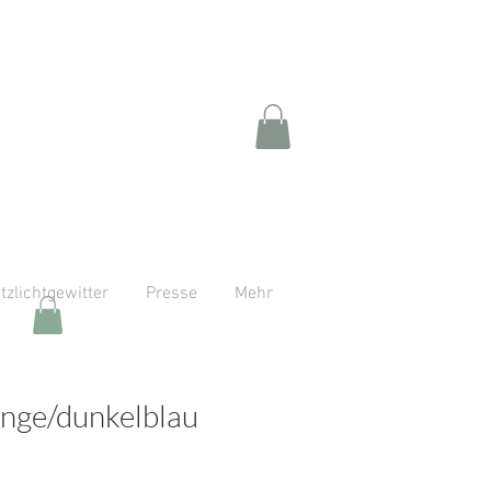
itzlichtgewitter
Presse
Mehr
ange/dunkelblau