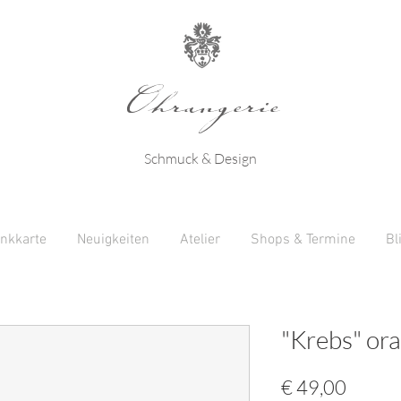
Ohrangerie
Schmuck & Design
nkkarte
Neuigkeiten
Atelier
Shops & Termine
Bl
"Krebs" or
Preis
€ 49,00