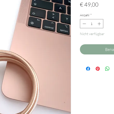
Preis
€ 49,00
Anzahl
*
Nicht verfügbar
Bena