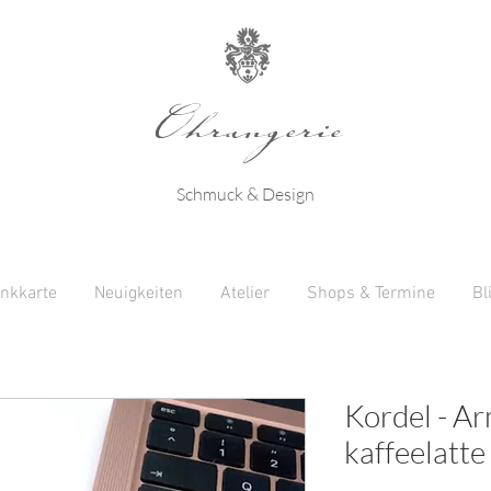
Ohrangerie
Schmuck & Design
nkkarte
Neuigkeiten
Atelier
Shops & Termine
Bl
Kordel - Ar
kaffeelatte