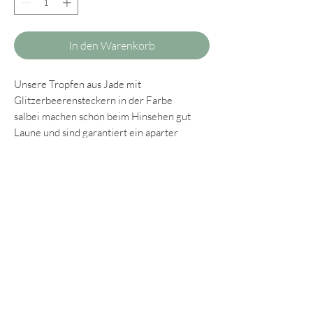
In den Warenkorb
Unsere Tropfen aus Jade mit
Glitzerbeerensteckern in der Farbe
salbei machen schon beim Hinsehen gut
Laune und sind garantiert ein aparter
Blickfang zur herbstlichen Jahreszeit. Ihre
Form schmeichelt fast jeder Gesichtsfom
und die Farbe, die lieben wir einfach.
Unsere Jadetropfen sind universell
einsetzbar. Sie sehen im Alltagstrubel
genauso umwerfend aus wie bei
besonderen Anlässen.
Wie alle unsere Ohrringe sind auch unsere
Jadetropfen sehr leicht und angenehm zu
tragen.