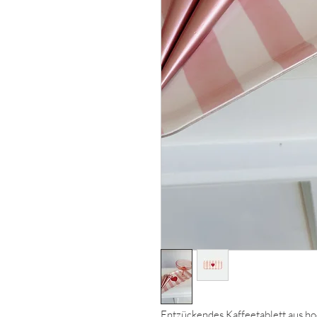
Entzückendes Kaffeetablett aus ho