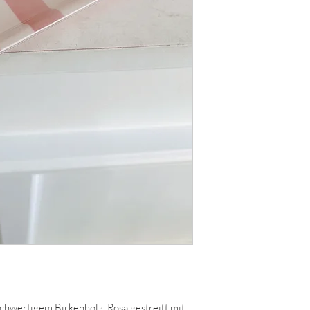
chwertigem Birkenholz. Rosa gestreift mit