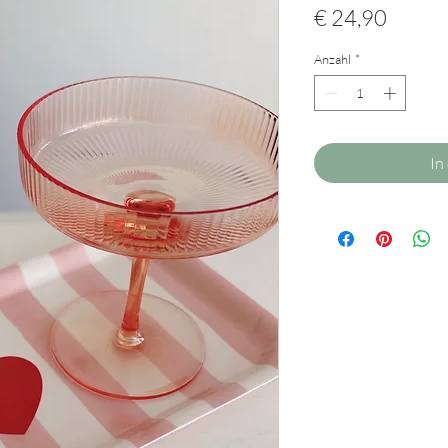
Preis
€ 24,90
Anzahl
*
In