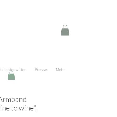
itzlichtgewitter
Presse
Mehr
Armband
ne to wine",