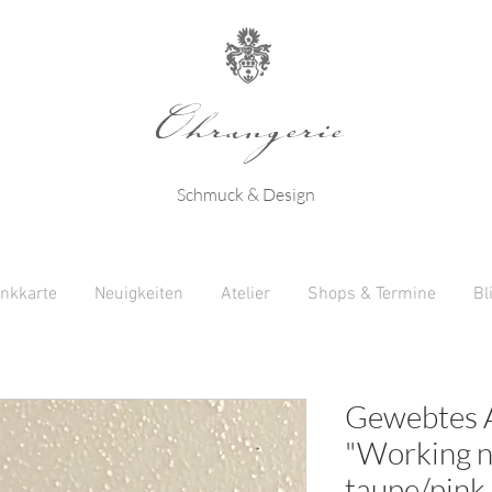
Ohrangerie
Schmuck & Design
nkkarte
Neuigkeiten
Atelier
Shops & Termine
Bl
Gewebtes 
"Working ni
taupe/pink