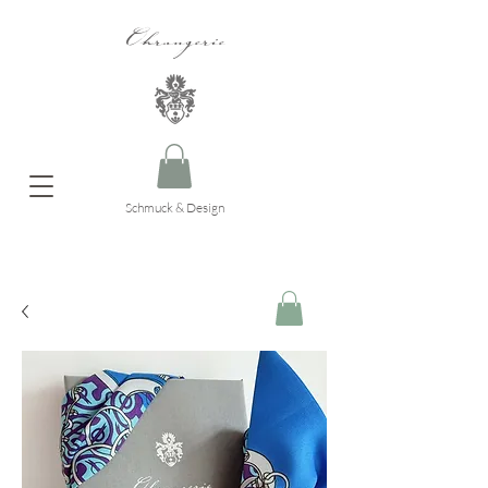
Ohrangerie
Schmuck & Design