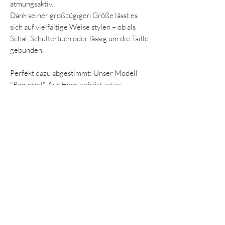
atmungsaktiv.
Dank seiner großzügigen Größe lässt es
sich auf vielfältige Weise stylen – ob als
Schal, Schultertuch oder lässig um die Taille
gebunden.
Perfekt dazu abgestimmt: Unser Modell
"Ranunkel". Aus Horn gefräst, ist es
federleicht am Ohr zu tragen und mit
seinen 2,5 Zentimetern perfekt für alle, die
unsere kleineren Ohrringe bevorzugen.*
*Die Ohrringe werden mit den Steckern
verschickt, wie auf dem Bild abgebildet.
Falls ihr andere bevorzugt, bitte teilt es uns
in der jeweiligen Kommentarfunktion mit.
Infos zum Schal:
Zusammensetzung:
100% Shamina
Kaschmir