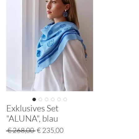
Exklusives Set
"ALUNA", blau
Standardpreis
Sale-
 € 268,00 
€ 235,00
Preis