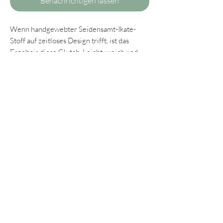
Benachrichtigen lassen
Wenn handgewebter Seidensamt-Ikate-
Stoff auf zeitloses Design trifft, ist das
Ergebnis diese Clutch. Leicht, weich und
ausgestattet mit Magnetverschluss ist die
Tasche ein mehr als tragbarer Begleiter - ob
bei den Festspiele, beim gemütlichen
Brunch-Date oder auch bei der nächsten
Party bei Freuden.
Abgerundet wird das vielseitige
Unikat neben einer wunderschönen
Seidenquaste noch mit einer 110cm langen
Kette zum Umhängen.
Größe: 17x30cm
Material: 100% Seidensamt-Ikate