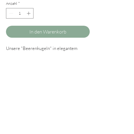
Anzahl
*
In den Warenkorb
Unsere "Beerenkugeln" in elegantem
taupe sind herrlich leicht und klassische
Begleiter sowohl für den Alltag als auch für
besondere Anlässe.
Mit den individuell wählbaren Steckern
könnt Ihr Euren Ohrringen Eure
persönliche Note verleihen.
Die Beeren werden übrigens in Handarbeit
aus tschechischen Glasperlen gehäkelt.
Wer anstelle von Steckern Clips bevorzugt,
kann uns selbstverständlich gerne ein Mail