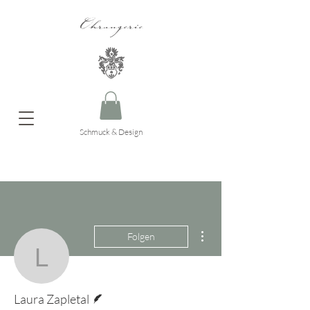
Ohrangerie
Schmuck & Design
Weitere Optionen
Folgen
Laura Zapletal
Autor
Laura Zapletal