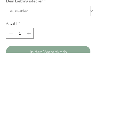
Dein Lieblingsstecker
*
Anzahl
*
In den Warenkorb
Unser Modell "Valentina" in einer richtig
schönen korallrot/rot/weiss - Komposition.
Ein besonders aparter, funkelnder Blickfang
- perfekt in Kombination zu pink, wenn man
es knallig mag. Sonst passt Rot natürlich zu
allen Rosatönen und Erdtönen.
Wer anstelle von Steckern Clips bevorzugt,
kann uns selbstverständlich gerne ein Mail
schreiben. Die Clips fertigen wir gegen