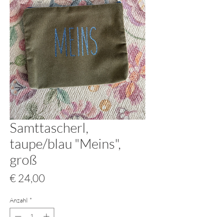
Samttascherl,
taupe/blau "Meins",
groß
Preis
€ 24,00
Anzahl
*