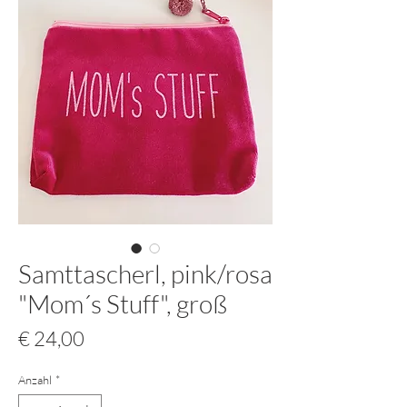
Samttascherl, pink/rosa
"Mom´s Stuff", groß
Preis
€ 24,00
Anzahl
*