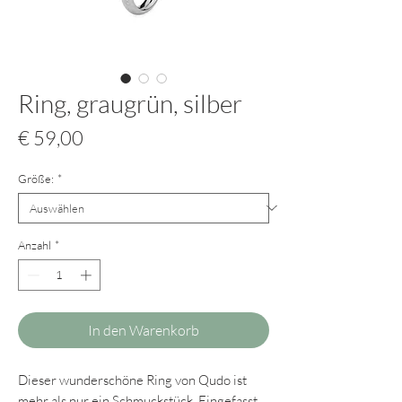
Ring, graugrün, silber
Preis
€ 59,00
Größe:
*
Anzahl
*
In den Warenkorb
Dieser wunderschöne Ring von Qudo ist
mehr als nur ein Schmuckstück. Eingefasst