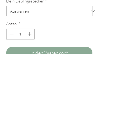
Dein Lieblingsstecker
*
Anzahl
*
In den Warenkorb
Unsere beliebten Ohrringe aus
Rochenleder gibt es jetzt auch in einem
eleganten Petrolgrün. Die
Ohrringe verleihen jeder Garderobe einen
edlen Schliff und eignen sich auch sehr gut
für jene Damen, die unsere kleineren
Ohrring-Modelle bevorzugen.
Wer anstelle von Steckern Clips bevorzugt,
kann uns selbstverständlich gerne ein Mail