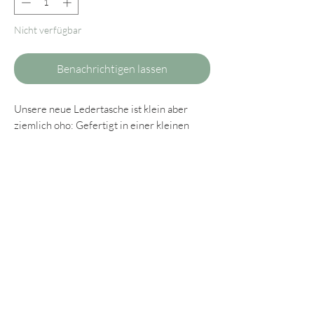
Nicht verfügbar
Benachrichtigen lassen
Unsere neue Ledertasche ist klein aber
ziemlich oho: Gefertigt in einer kleinen
Manufaktur in Italien überzeugt sie mit
handlicher Größe und besonderen Details,
wie etwa dem edlen Bienenverschluss.
Perfekt für den Alltag, den Städtetrip oder
für elegante Anlässe.
Die Tasche kann wahlweis am Henkel oder -
dank Umhängegurt - auch Crossbody
getragen werden.