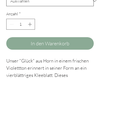
Anzahl
*
In den Warenkorb
Unser "Glück" aus Horn in einem frischen
Violettton erinnert in seiner Form an ein
vierblättriges Kleeblatt. Dieses
Modell eignet sich auch für Damen, die
kleinere Ohrringe bevorzugen. Dank seiner
speziellen Form und den eleganten
Ornamenten ist unser "Glück" auf jeden Fall
ein besonderer Blickfang und hoffentlich
auch ein Glücksbringer.
Unsere Hornohrringe bestechen durch ihr
elegantes Design und sind dabei stets