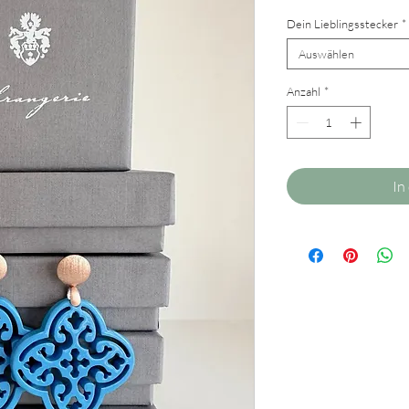
Dein Lieblingsstecker
*
Auswählen
Anzahl
*
In