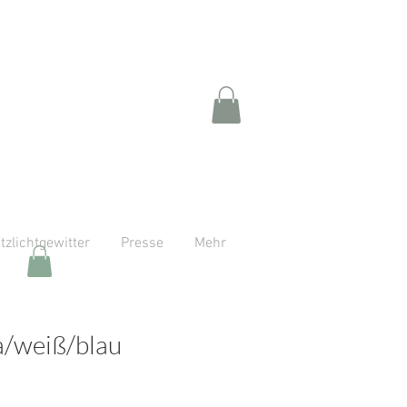
itzlichtgewitter
Presse
Mehr
a/weiß/blau